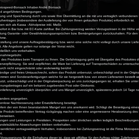
 Motospeed-Bonsack Inhaber André Bonsack
end angeführten Bedingungen.
g und Speicherung durch uns sowie Ihre Übermittlung an die mit uns vertraglich verbundenen D
ufvertrages (insbesondere der Auslieferung der von Ihnen gekauften Produkte) erforderlich ist.
en sich als Kassa - Abholpreise inkl. MwSt.
ort in Bar bzw. mit EC-Karte zahlbar. Bei Zahlungsverzug werden Verzugszinsen in der Höhe vo
eistung Garantie- oder Gewährleistungsansprüchen bzw. Bemängelungen zurückzuhalten. Für den 
ahme.
stellung und unsere Auftragsbestätigung bzw. wenn eine solche nicht vorliegt durch unsere Lief
it. Alle Angebote gelten nur solange der Vorrat reicht.
ließlich uns vorbehalten.
chnahmegebühr.
g des Produktes beim Transport zu Ihnen. Die Gefahrtragung geht mit Übergabe des Produktes d
erverpflichtung. Sie sind verpflichtet, die Ware bei Lieferung auf Transportschäden zu untersuc
rch nicht eingeschränkt oder anderweitig berührt.
ändige und freies Umtauschrecht, sofern das Produkt unbenutzt, unbeschädigt und in der Origin
 sind Sonderanfertigungen welche für sie hergestellt bzw. von einem Lieferanten bestellt w
tzt, unbeschädigt und in der Originalverpackung an uns zurückgegangen ist, erhalten Sie unter
hnungsbetrages auf ein bekannt zugebendes Post oder Girokonto.
nlieferung unverzüglich überprüfen und uns Mängel unverzüglich, spätestens jedoch 14 Tage nach
ht anders angegeben.
enlose Nachbesserung oder Ersatzlieferung beseitigt.
ofern der von Ihnen beanstandete Mangel von uns anerkannt wird. Schlägt die Beseitigung eine
hafte Produkt betreffenden Vertrag rückgängig machen oder eine angemessene Herabsetzung des
überweisen.
gen und Leistungen in Preislisten, Prospekten oder ähnlichen stellen lediglich Beschreibungen 
andelsübliche Abweichungen bleiben vorbehalten.
esentlichen vertragswidrigem Verhalten, insbesondere bei Zahlungsverzug ist die Firma Motospe
t.
 Voraussetzung für die Einhaltung dieser ist, dass wir allfällige für den Auftrag nötige Zulieferung