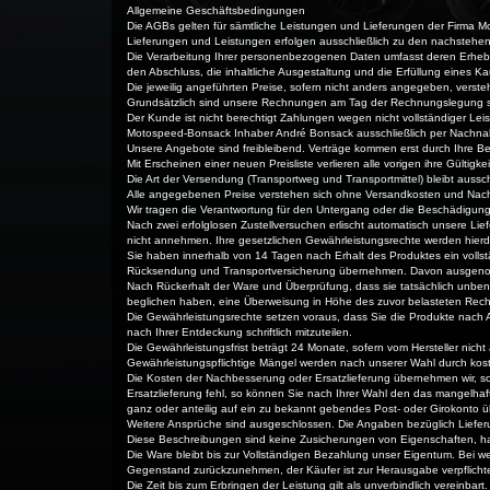
Allgemeine Geschäftsbedingungen
Die AGBs gelten für sämtliche Leistungen und Lieferungen der Firma
Lieferungen und Leistungen erfolgen ausschließlich zu den nachsteh
Die Verarbeitung Ihrer personenbezogenen Daten umfasst deren Erhebun
den Abschluss, die inhaltliche Ausgestaltung und die Erfüllung eines Ka
Die jeweilig angeführten Preise, sofern nicht anders angegeben, versteh
Grundsätzlich sind unsere Rechnungen am Tag der Rechnungslegung sof
Der Kunde ist nicht berechtigt Zahlungen wegen nicht vollständiger L
Motospeed-Bonsack Inhaber André Bonsack ausschließlich per Nachn
Unsere Angebote sind freibleibend. Verträge kommen erst durch Ihre Be
Mit Erscheinen einer neuen Preisliste verlieren alle vorigen ihre Gültigke
Die Art der Versendung (Transportweg und Transportmittel) bleibt aussch
Alle angegebenen Preise verstehen sich ohne Versandkosten und Na
Wir tragen die Verantwortung für den Untergang oder die Beschädigun
Nach zwei erfolglosen Zustellversuchen erlischt automatisch unsere Lief
nicht annehmen. Ihre gesetzlichen Gewährleistungsrechte werden hierdu
Sie haben innerhalb von 14 Tagen nach Erhalt des Produktes ein vollst
Rücksendung und Transportversicherung übernehmen. Davon ausgenommen
Nach Rückerhalt der Ware und Überprüfung, dass sie tatsächlich unbenu
beglichen haben, eine Überweisung in Höhe des zuvor belasteten Rec
Die Gewährleistungsrechte setzen voraus, dass Sie die Produkte nach A
nach Ihrer Entdeckung schriftlich mitzuteilen.
Die Gewährleistungsfrist beträgt 24 Monate, sofern vom Hersteller nic
Gewährleistungspflichtige Mängel werden nach unserer Wahl durch kost
Die Kosten der Nachbesserung oder Ersatzlieferung übernehmen wir, s
Ersatzlieferung fehl, so können Sie nach Ihrer Wahl den das mangel
ganz oder anteilig auf ein zu bekannt gebendes Post- oder Girokonto 
Weitere Ansprüche sind ausgeschlossen. Die Angaben bezüglich Lieferun
Diese Beschreibungen sind keine Zusicherungen von Eigenschaften, h
Die Ware bleibt bis zur Vollständigen Bezahlung unser Eigentum. Bei w
Gegenstand zurückzunehmen, der Käufer ist zur Herausgabe verpflichte
Die Zeit bis zum Erbringen der Leistung gilt als unverbindlich vereinbart.