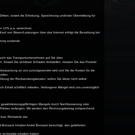
ritten, soweit die Erhebung, Speicherung und/oder Übermittlung für
n 12% p.a. verrechnet.
Kauf von Waren/Leistungen über das Internet erfolgt die Bezahlung bei
erung zustande.
urch das Transportunternehmen auf Sie über.
hen. Soweit Sie sichtbare Schäden feststellen, müssen Sie das Produkt
alverpackung an uns zurückgesendet wird und Sie die Kosten für die
urden.
 Abzug der Rücksendungskosten, sofern Sie diese nicht selbst
 Erhalt schriftlich mitteilen. Verborgene Mängel sind uns unverzüglich
s gewährleistungspflichtigen Mangels durch Nachbesserung oder
 Preises verlangen. Wir werden den Rechnungsbetrag entsprechend
bzw. Richtwerte dar.
ed-Bonsack Inhaber André Bonsack berechtigt, den gelieferten
en rechtzeitig erhalten haben.